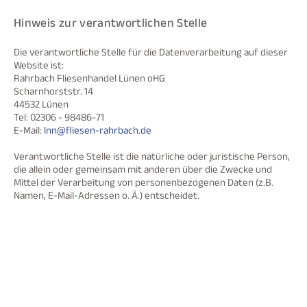
Hinweis zur verantwortlichen Stelle
Die verantwortliche Stelle für die Datenverarbeitung auf dieser
Website ist:
Rahrbach Fliesenhandel Lünen oHG
Scharnhorststr. 14
44532 Lünen
Tel: 02306 - 98486-71
E-Mail:
lnn@fliesen-rahrbach.de
Verantwortliche Stelle ist die natürliche oder juristische Person,
die allein oder gemeinsam mit anderen über die Zwecke und
Mittel der Verarbeitung von personenbezogenen Daten (z.B.
Namen, E-Mail-Adressen o. Ä.) entscheidet.
Widerruf Ihrer Einwilligung zur Datenverarbeitung
Viele Datenverarbeitungsvorgänge sind nur mit Ihrer
ausdrücklichen Einwilligung möglich. Sie können eine bereits
erteilte Einwilligung jederzeit widerrufen. Dazu reicht eine
formlose Mitteilung per E-Mail an uns. Die Rechtmäßigkeit der
bis zum Widerruf erfolgten Datenverarbeitung bleibt vom