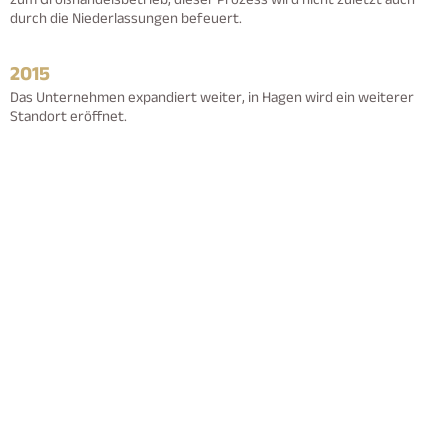
zum Großhandelsbetrieb, dieser Prozess wird nicht zuletzt auch
durch die Niederlassungen befeuert.
2015
Das Unternehmen expandiert weiter, in Hagen wird ein weiterer
Standort eröffnet.
2005
Neben dem Standort in Drolshagen eröffnet ein weiterer Standort
in Lüdenscheid.
2004
Im Jahre 2004 übernehmen die Söhne Volker und Christian
Rahrbach die Firma.
1996
Umzug an den neu gebauten Ausstellungsstandort "In der Trift" in
Drolshagen.